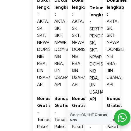
lengkap
lengkap
lengkap
lengkap
Dokumen
:
:
:
:
lengkap
AKTA,
AKTA,
AKTA,
AKTA,
:
SK,
SK,
SK,
SK,
SERTIFIKAT
SKT,
SKT,
SKT,
SKT,
PENDIRIAN,
NPWP
NPWP
NPWP
NPWP
SK,
DOMISILI,
DOMISILI,
DOMISILI,
DOMISILI,
SKT,
NIB
NIB
NIB
NIB
NPWP
RBA,
RBA,
RBA,
RBA,
DOMISILI,
IJIN
IJIN
IJIN
IJIN
NIB
USAHA,
USAHA,
USAHA,
USAHA,
RBA,
API
API
API
API
IJIN
USAHA,
Bonus
Bonus
Bonus
Bonus
API
Gratis:
Gratis:
Gratis:
Gratis:
-
-
-
-
Bonus
We are ONLINE
Chat us
Tersedia
Tersedia
Tersedia
Tersedia
Gratis:
Now
Paket
Paket
Paket
Paket
-