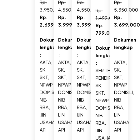
Rp.
Rp.
Rp.
Rp.
3.950.000
4.550.000
4.550.000
5.350.000
Rp.
Rp.
Rp.
Rp.
Rp.
1.499.000
2.699.000
3.999.000
3.999.000
3.699.00
Rp.
799.000
Dokumen
Dokumen
Dokumen
Dokumen
lengkap
lengkap
lengkap
lengkap
Dokumen
:
:
:
:
lengkap
AKTA,
AKTA,
AKTA,
AKTA,
:
SK,
SK,
SK,
SK,
SERTIFIKAT
SKT,
SKT,
SKT,
SKT,
PENDIRIAN,
NPWP
NPWP
NPWP
NPWP
SK,
DOMISILI,
DOMISILI,
DOMISILI,
DOMISILI,
SKT,
NIB
NIB
NIB
NIB
NPWP
RBA,
RBA,
RBA,
RBA,
DOMISILI,
IJIN
IJIN
IJIN
IJIN
NIB
USAHA,
USAHA,
USAHA,
USAHA,
RBA,
API
API
API
API
IJIN
USAHA,