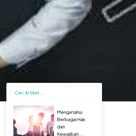
Search
...
Mengetahui
Berbagai Hak
dan
Kewajiban...